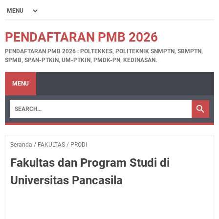
PENDAFTARAN PMB 2026
PENDAFTARAN PMB 2026 : POLTEKKES, POLITEKNIK SNMPTN, SBMPTN,
SPMB, SPAN-PTKIN, UM-PTKIN, PMDK-PN, KEDINASAN.
MENU
Beranda
/
FAKULTAS
/
PRODI
Fakultas dan Program Studi di
Universitas Pancasila