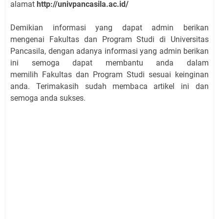
alamat
http://univpancasila.ac.id/
Demikian informasi yang dapat admin berikan
mengenai Fakultas dan Program Studi di Universitas
Pancasila, dengan adanya informasi yang admin berikan
ini semoga dapat membantu anda dalam
memilih Fakultas dan Program Studi sesuai keinginan
anda. Terimakasih sudah membaca artikel ini dan
semoga anda sukses.