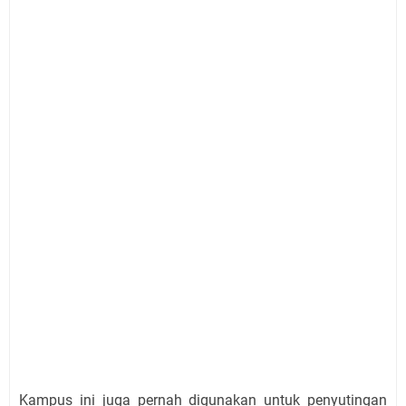
Kampus ini juga pernah digunakan untuk penyutingan