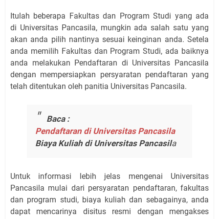
Itulah beberapa Fakultas dan Program Studi yang ada
di Universitas Pancasila, mungkin ada salah satu yang
akan anda pilih nantinya sesuai keinginan anda. Setela
anda memilih Fakultas dan Program Studi, ada baiknya
anda melakukan Pendaftaran di Universitas Pancasila
dengan mempersiapkan persyaratan pendaftaran yang
telah ditentukan oleh panitia Universitas Pancasila.
Baca :
Pendaftaran di Universitas Pancasila
Biaya Kuliah di Universitas Pancasil
a
Untuk informasi lebih jelas mengenai Universitas
Pancasila mulai dari persyaratan pendaftaran, fakultas
dan program studi, biaya kuliah dan sebagainya, anda
dapat mencarinya disitus resmi dengan mengakses