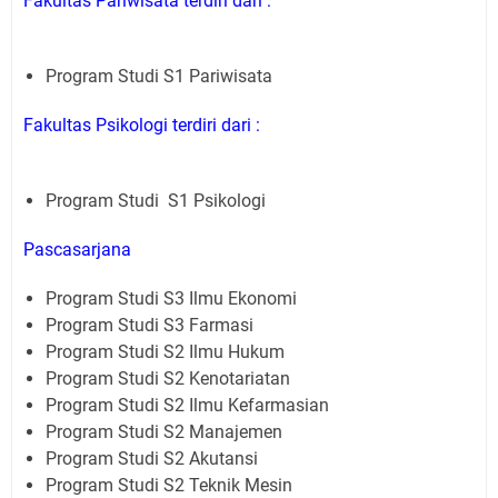
Fakultas Pariwisata terdiri dari :
Program Studi S1 Pariwisata
Fakultas Psikologi terdiri dari :
Program Studi S1 Psikologi
Pascasarjana
Program Studi S3 Ilmu Ekonomi
Program Studi S3 Farmasi
Program Studi S2 Ilmu Hukum
Program Studi S2 Kenotariatan
Program Studi S2 Ilmu Kefarmasian
Program Studi S2 Manajemen
Program Studi S2 Akutansi
Program Studi S2 Teknik Mesin