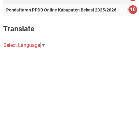
Pendaftaran PPDB Online Kabupaten Bekasi 2025/2026
Translate
Select Language
▼